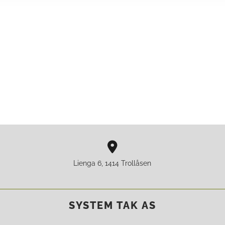

Lienga 6, 1414 Trollåsen
SYSTEM TAK AS