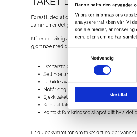
TAKET LEKKER – HVA 
Denne nettsiden anvender c
Vi bruker informasjonskapsler
Forestill deg at du sitter i godstolen, under e
analysere trafikken vår. Vi 
Jammen er det godt å være tørr og varm! Plutselig
sosiale medier, annonsering 
dem, eller som de har samlet
Nå er det viktig at du reagerer raskt. Venter d
gjort noe med det...
Samtykkevalg
Nødvendig
Det første du må gjøre er å lokalisere hv
Sett noe under lekkasjen slik at vannet sa
Ta bilde av området hvor vannet kommer
Notér deg hvordan været er. Styrtregn og s
Ikke tillat
Sjekk taket utvendig. Ser du tegn til ska
Kontakt taktekker.
Slik finner du riktig ta
Kontakt forsikringsselskapet ditt hvis det
Er du bekymret for om taket ditt holder vann? E