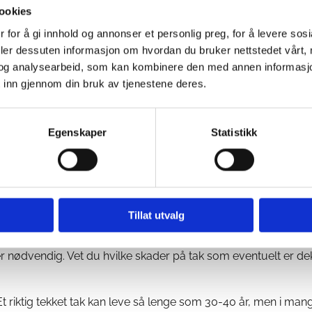
NÅ?
ookies
 for å gi innhold og annonser et personlig preg, for å levere sos
t tykt og godt pledd og med en rykende fersk kopp kakao i hen
deler dessuten informasjon om hvordan du bruker nettstedet vårt,
 brytes idyllen av et vått klask i panna. Så et til. Og et til. 
og analysearbeid, som kan kombinere den med annen informasjon d
 inn gjennom din bruk av tjenestene deres.
u for lenge kan det hende lekkasjen stopper av seg selv og du 
Egenskaper
Statistikk
or vannet kommer fra.
mles på et sted og du skåner gulvet. Lekker det fra flere ste
 inn, og dokumentér hvor mye vann som samler seg.
idelengs vind kan føre til vannet sniker seg inn steder det e
Tillat utvalg
der el.l. hvor vannet kan komme inn? Notér og dokumentér.
ktekker.
Jo raskere du får en fagperson til å se på det, jo ras
 er nødvendig. Vet du hvilke skader på tak som eventuelt er de
t riktig tekket tak kan leve så lenge som 30-40 år, men i mange