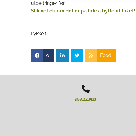
utbedringer før.
Slik vet du om det er på tide å bytte ut taket!
Lykke til!
0
Feed

453 72 903