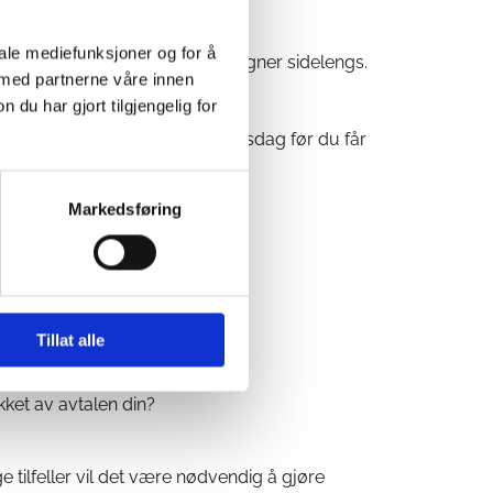
iale mediefunksjoner og for å
dene. Ute stormer det og det regner sidelengs.
 med partnerne våre innen
Taket lekker! Hva nå?
u har gjort tilgjengelig for
må vente helt til neste regnværsdag før du får
Markedsføring
der? Frem med bøtter og baljer!
llers ikke kommer frem.
Tillat alle
kere kan skaden utbedres.
kket av avtalen din?
 tilfeller vil det være nødvendig å gjøre