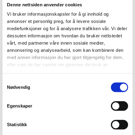
læremiljø, samt ha rutiner på plass for evaluering av
Denne nettsiden anvender cookies
læretiden og oppmelding til svenneprøve.
Vi bruker informasjonskapsler for å gi innhold og
annonser et personlig preg, for å levere sosiale
Det er tungt å rekruttere til taktekkerfaget.– Hittil har vi
mediefunksjoner og for å analysere trafikken vår. Vi deler
vært heldige og kunnet ansette mange dyktige
dessuten informasjon om hvordan du bruker nettstedet
taktekkere, men vi ser at det blir vanskeligere. Å etablere
vårt, med partnerne våre innen sosiale medier,
oss som lærebedrift vil forhåpentligvis gjøre det enklere
annonsering og analysearbeid, som kan kombinere den
for oss å få tak i kvalifisert arbeidskraft fremover.
med annen informasjon du har gjort tilgjengelig for dem,
eller som de har samlet inn gjennom din bruk av
Naturlig videreutvikling
tjenestene deres.
Samtykkevalg
- Vi ser på det å bli lærebedrift som en naturlig utvikling
Nødvendig
for en bedrift i vekst. Faget utvikler seg, og det er viktig
for oss å tilføre ny og oppdatert kunnskap inn i bedriften.
Egenskaper
Opplæring i bedrift er dog ikke ukjent for System Tak.
- Vi har allerede hjulpet – og hjelper fortsatt flere av våre
Statistikk
eksisterende ansatte frem til fagbrev. Vi er en bedrift med