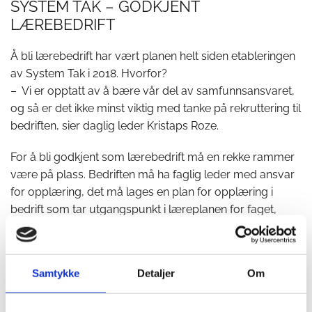
SYSTEM TAK – GODKJENT
LÆREBEDRIFT
Å bli lærebedrift har vært planen helt siden etableringen
av System Tak i 2018. Hvorfor?
– Vi er opptatt av å bære vår del av samfunnsansvaret,
og så er det ikke minst viktig med tanke på rekruttering til
bedriften, sier daglig leder Kristaps Roze.
For å bli godkjent som lærebedrift må en rekke rammer
være på plass. Bedriften må ha faglig leder med ansvar
for opplæring, det må lages en plan for opplæring i
bedrift som tar utgangspunkt i læreplanen for faget,
bedriften må gjøre seg kjent med opplæringsloven og
sørge for å ha et system for planlegging, gjennomføring
og vurdering av læretiden.
Samtykke
Detaljer
Om
- Og så må vi selvsagt kunne tilby et godt arbeids- og