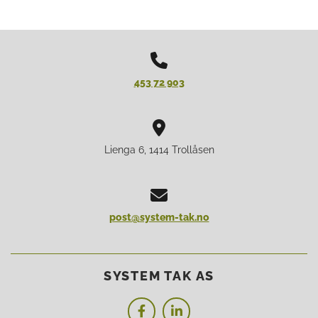

453 72 903

Lienga 6, 1414 Trollåsen

post@system-tak.no
SYSTEM TAK AS