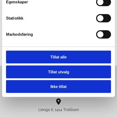
Egenskaper
https://www.krokenbolig.no/
Nå skal det bygges for alle og enhver på kroken
Statistikk
Krokenbolig Facebook
Markedsføring
0
Feed
Tillat alle
Tillat utvalg

453 72 903
Ikke tillat

Lienga 6, 1414 Trollåsen