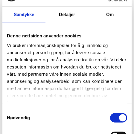
KROKEN 1 (KAMPERHAUG
BOLIGUTVIKLING)
Samtykke
Detaljer
Om
Sarpsborg, Østfold.
Denne nettsiden anvender cookies
Beskrivelse av prosjektet:
Vi bruker informasjonskapsler for å gi innhold og
annonser et personlig preg, for å levere sosiale
Taktekking av flere boliger.
mediefunksjoner og for å analysere trafikken vår. Vi deler
Leveranse
dessuten informasjon om hvordan du bruker nettstedet
vårt, med partnerne våre innen sosiale medier,
Tekking av til sammen 40 tak inkludert boliger, boder og
annonsering og analysearbeid, som kan kombinere den
lignende. I gang med første tak på en 8-mannsbolig.
med annen informasjon du har gjort tilgjengelig for dem,
eller som de har samlet inn gjennom din bruk av
Løsning
tjenestene deres.
Samtykkevalg
Hovedsakelig PVC-tekking på taktro av tre.
Nødvendig
Relaterte linker